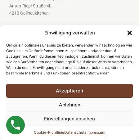
Anton-Riepl-Straße 4b
4210 Gallneukirchen
Kostenlose Parkmöglichkeiten sowie barrierefreier
Einwilligung verwalten
Zugang
Um dir ein optimales Erlebnis zu bieten, verwenden wir Technologien wie
Cookies, um Geräteinformationen zu speichern und/oder darauf
zuzugreifen. Wenn du diesen Technologien zustimmst, können wir Daten
Tel.:
07235 63884
wie das Surfverhalten oder eindeutige IDs auf dieser Website verarbeiten.
Fax: 07235 638844
Wenn du deine Einwillligung nicht erteilst oder zurückziehst, können
bestimmte Merkmale und Funktionen beeinträchtigt werden.
Mail:
ordination@neurowerkstatt.at
Akzeptieren
Meinen Termin online buchen
Ablehnen
Einstellungen ansehen
Impressum
|
Datenschutz
Cookie-Richtlinie
Datenschutz
Impressum