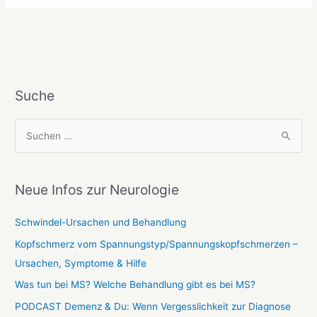
Suche
S
u
c
Neue Infos zur Neurologie
h
e
Schwindel-Ursachen und Behandlung
n
Kopfschmerz vom Spannungstyp/Spannungskopfschmerzen –
n
Ursachen, Symptome & Hilfe
a
Was tun bei MS? Welche Behandlung gibt es bei MS?
c
PODCAST Demenz & Du: Wenn Vergesslichkeit zur Diagnose
h