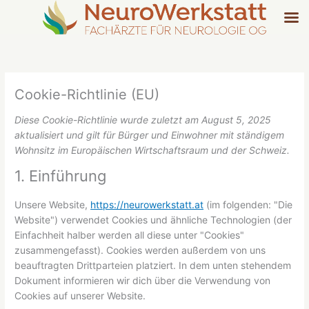
Zum
Inhalt
springen
Consent
Consent
Consent
Consent
Consent
Consent
Präferenz
Statistike
to
to
to
to
to
to
service
service
service
service
service
service
elementor
wordfence
wordpress
woocommer
gdpr-
sonstiges
Cookie-Richtlinie (EU)
cookie-
consent
Diese Cookie-Richtlinie wurde zuletzt am August 5, 2025
aktualisiert und gilt für Bürger und Einwohner mit ständigem
Wohnsitz im Europäischen Wirtschaftsraum und der Schweiz.
1. Einführung
Unsere Website,
https://neurowerkstatt.at
(im folgenden: "Die
Website") verwendet Cookies und ähnliche Technologien (der
Einfachheit halber werden all diese unter "Cookies"
zusammengefasst). Cookies werden außerdem von uns
beauftragten Drittparteien platziert. In dem unten stehendem
Dokument informieren wir dich über die Verwendung von
Cookies auf unserer Website.